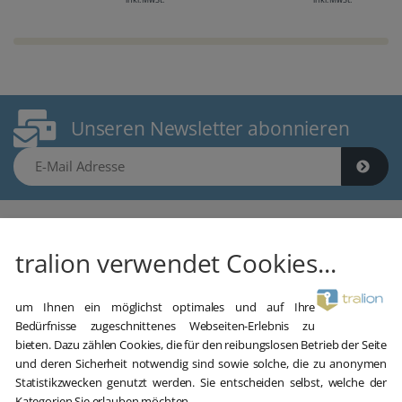
Unseren Newsletter abonnieren
E-Mail Adresse
tralion verwendet Cookies...
um Ihnen ein möglichst optimales und auf Ihre
Gebrauchte Software kaufen
Bedürfnisse zugeschnittenes Webseiten-Erlebnis zu
Aber sicher!
bieten. Dazu zählen Cookies, die für den reibungslosen Betrieb der Seite
und deren Sicherheit notwendig sind sowie solche, die zu anonymen
Statistikzwecken genutzt werden. Sie entscheiden selbst, welche der
oemhandel24 UG (haftungsbeschränkt)
Kategorien Sie erlauben möchten.