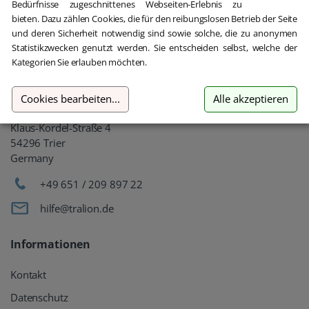
Bedürfnisse zugeschnittenes Webseiten-Erlebnis zu
bieten. Dazu zählen Cookies, die für den reibungslosen Betrieb der Seite
und deren Sicherheit notwendig sind sowie solche, die zu anonymen
Statistikzwecken genutzt werden. Sie entscheiden selbst, welche der
Gebrauchte Software kaufen
Kategorien Sie erlauben möchten.
Aber sicher!
Cookies bearbeiten
...
Alle akzeptieren
oemhandel24 UG (haftungsbeschränkt)
Klaus-Kordel-Straße 4
54296 Trier
Germany
+49 651 / 209 897 22
hilfe@tralion.de
Informationen
Kontakt
Datenschutz