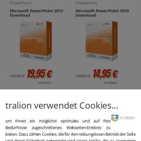
PowerPoint
PowerPoint
Microsoft PowerPoint 2013
Microsoft PowerPoint 2010
Download
Download
19,95 €
14,95 €
159,00 €
109,00 €
inkl. MwSt.
inkl. MwSt.
tralion verwendet Cookies...
Anzeigen einer Präsentation ohne
um Ihnen ein möglichst optimales und auf Ihre
Bedürfnisse zugeschnittenes Webseiten-Erlebnis zu
PowerPoint
bieten. Dazu zählen Cookies, die für den reibungslosen Betrieb der Seite
und deren Sicherheit notwendig sind sowie solche, die zu anonymen