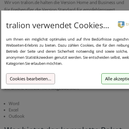
Wir von tralion.de halten die Version Home and Business und
für Freiberufler die Version Standard für empfehlenswert.
tralion verwendet Cookies...
Was sind die wichtigsten
Programme im Office-Paket?
um Ihnen ein möglichst optimales und auf Ihre Bedürfnisse zugeschn
Webseiten-Erlebnis zu bieten. Dazu zählen Cookies, die für den reibun
Mit Word dem Textprogramm von Microsoft ist wohl das
Betrieb der Seite und deren Sicherheit notwendig sind sowie solche,
anonymen Statistikzwecken genutzt werden. Sie entscheiden selbst, wel
wichtigste Programm gefunden, die Tabellenkalkulation Excel
Kategorien Sie erlauben möchten.
ist gleichfalls nicht weg zu denken; danach ist Outlook als
extrem mächtiges Werkzeug für die E-Mail, Kalender,
Cookies bearbeiten
...
Alle akzepti
Kontakte und Aufgaben Verarbeitung in einem Tool für das
berufliche Umfeld nicht wegzudenken.
Word
Excel
Outlook