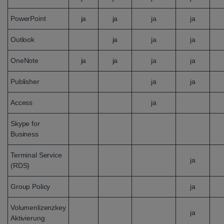
PowerPoint
ja
ja
ja
ja
Outlook
ja
ja
ja
OneNote
ja
ja
ja
ja
Publisher
ja
ja
Access
ja
Skype for
Business
Terminal Service
ja
(RDS)
Group Policy
ja
Volumenlizenzkey
ja
Aktivierung