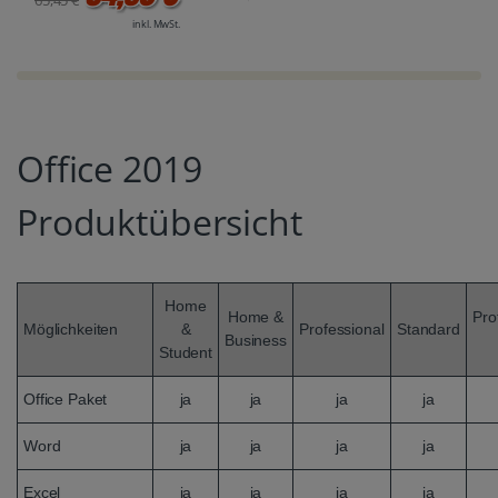
inkl. MwSt.
Office 2019
Produktübersicht
Home
Home &
Pro
Möglichkeiten
&
Professional
Standard
Business
Student
Office Paket
ja
ja
ja
ja
Word
ja
ja
ja
ja
Excel
ja
ja
ja
ja