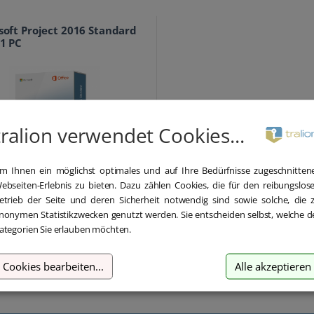
soft Project 2016 Standard
 1 PC
tralion verwendet Cookies...
m Ihnen ein möglichst optimales und auf Ihre Bedürfnisse zugeschnitten
229,00 €
ebseiten-Erlebnis zu bieten. Dazu zählen Cookies, die für den reibungslos
389,00 €
etrieb der Seite und deren Sicherheit notwendig sind sowie solche, die 
inkl. MwSt.
nonymen Statistikzwecken genutzt werden. Sie entscheiden selbst, welche d
ategorien Sie erlauben möchten.
Cookies bearbeiten
...
Alle akzeptieren