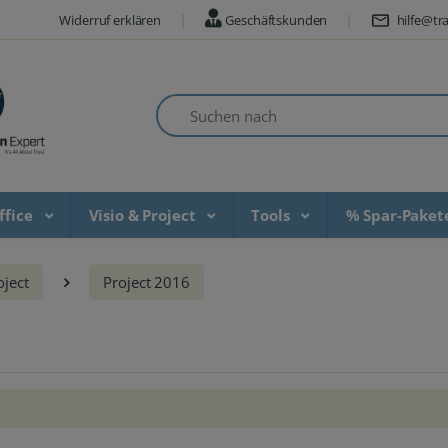
Widerruf erklären
Geschäftskunden
hilfe@tra
Suchen nach
ffice
Visio & Project
Tools
% Spar-Pake
oject
Project 2016