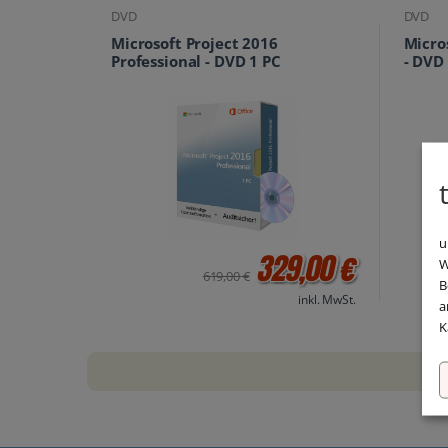
DVD
DVD
Microsoft Project 2016
Micro
Professional - DVD 1 PC
- DVD
u
329,00 €
W
619,00 €
B
inkl. MwSt.
a
K