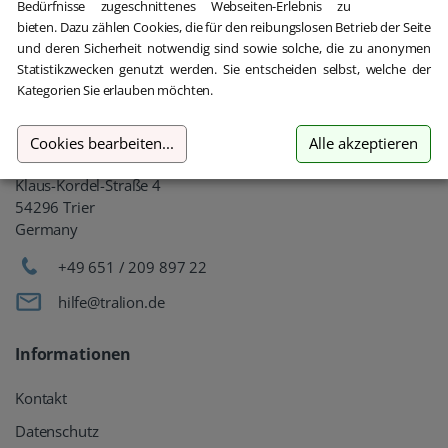
Bedürfnisse zugeschnittenes Webseiten-Erlebnis zu
bieten. Dazu zählen Cookies, die für den reibungslosen Betrieb der Seite
und deren Sicherheit notwendig sind sowie solche, die zu anonymen
Statistikzwecken genutzt werden. Sie entscheiden selbst, welche der
Gebrauchte Software kaufen
Kategorien Sie erlauben möchten.
Aber sicher!
Cookies bearbeiten
...
Alle akzeptieren
oemhandel24 UG (haftungsbeschränkt)
Klaus-Kordel-Straße 4
54296 Trier
Germany
+49 651 / 209 897 22
hilfe@tralion.de
Informationen
Kontakt
Datenschutz