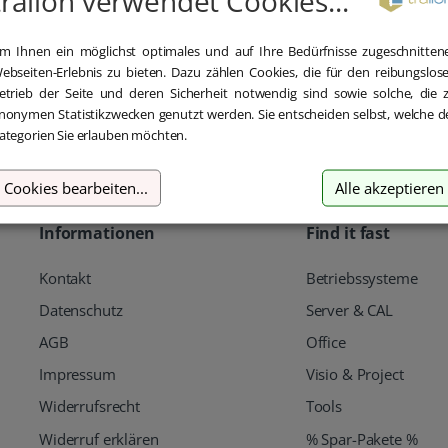
tralion verwendet Cookies...
m Ihnen ein möglichst optimales und auf Ihre Bedürfnisse zugeschnitten
ebseiten-Erlebnis zu bieten. Dazu zählen Cookies, die für den reibungslos
für wichtige Neuigkeiten und tolle
etrieb der Seite und deren Sicherheit notwendig sind sowie solche, die 
E-Mail Adresse
en
Angebote rund ums Thema
nonymen Statistikzwecken genutzt werden. Sie entscheiden selbst, welche d
Software
ategorien Sie erlauben möchten.
Cookies bearbeiten
...
Alle akzeptieren
Informationen
Find it fast
Kontakt
Betriebssysteme
Datenschutz
Server & CAL
AGB
Office
Impressum
Visio & Project
Widerrufsrecht
Tools
Widerruf erklären
% Spar-Pakete %