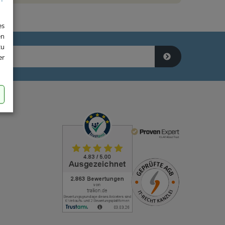
es
en
zu
er