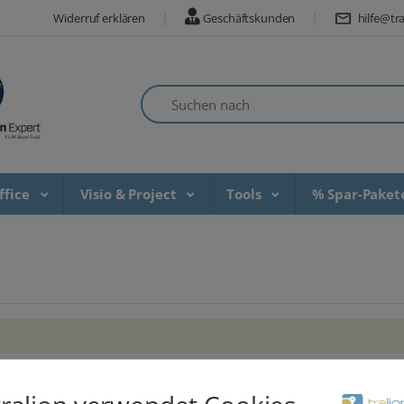
Widerruf erklären
Geschäftskunden
hilfe@tra
Suchen nach
ffice
Visio & Project
Tools
% Spar-Pake