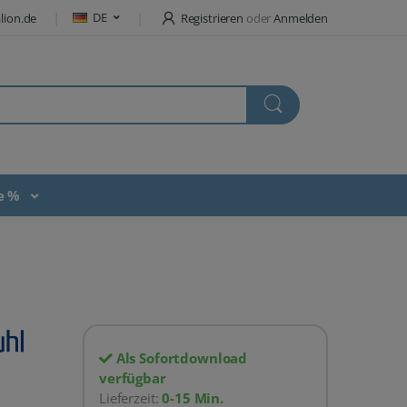
DE
lion.de
Registrieren
oder
Anmelden
te %
Als Sofortdownload
verfügbar
Lieferzeit:
0-15 Min.