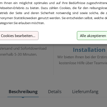
m Ihnen ein möglichst optimales und auf Ihre Bedürfnisse zugeschnitten
ebseiten-Erlebnis zu bieten. Dazu zählen Cookies, die für den reibungslos
etrieb der Seite und deren Sicherheit notwendig sind sowie solche, die 
nonymen Statistikzwecken genutzt werden. Sie entscheiden selbst, welche d
ategorien Sie erlauben möchten.
Cookies bearbeiten
...
Alle akzeptieren
Blitzversand
Hilfe bei der
Installation
 Versand und Sofortdownload
nnerhalb 5-30 Minuten.
Wir bieten Ihnen bei der Erstin
kostenlose Hilfe über Teamvi
Beschreibung
Details
Lieferumfang