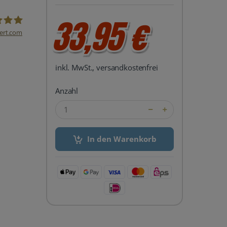
33,95 €
ert.com
del24 UG
inkl. MwSt., versandkostenfrei
Anzahl
In den Warenkorb