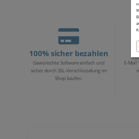
u
W
B
a
K
100% sicher bezahlen
Gewünschte Software einfach und
E-Mail
sicher durch SSL-Verschlüsselung im
i
Shop kaufen.