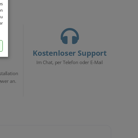
es
en
zu
er
Kostenloser Support
Im Chat, per Telefon oder E-Mail
stallation
ewer an.