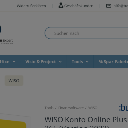
Widerruf erklären
Geschäftskunden
hilfe@tra
Suchen nach
ffice
Visio & Project
Tools
% Spar-Pake
WISO
Tools / Finanzsoftware / WISO
WISO Konto Online Plus