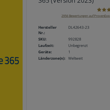
365 (Version 2023)
2956
Bewertungen auf ProvenExp
oemhan
Hersteller
DL42643-23
Nr.:
SKU:
992828
Laufzeit:
Unbegrenzt
Geräte:
1
Länderzone(n):
Weltweit