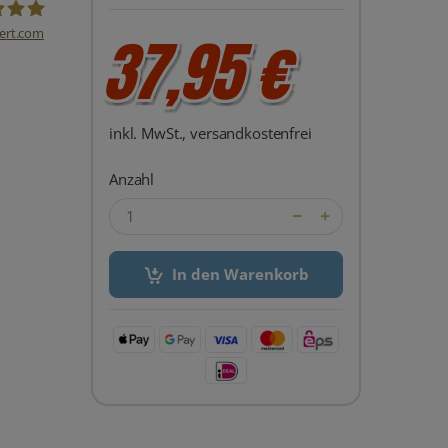
ert.com
37,95 €
del24 UG
inkl. MwSt., versandkostenfrei
Anzahl
In den Warenkorb