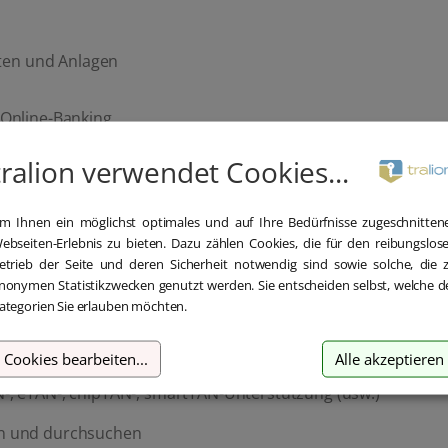
nten und Anlagen
Online-Banking
tralion verwendet Cookies...
 einen Blick
m Ihnen ein möglichst optimales und auf Ihre Bedürfnisse zugeschnitten
ebseiten-Erlebnis zu bieten. Dazu zählen Cookies, die für den reibungslos
etrieb der Seite und deren Sicherheit notwendig sind sowie solche, die 
nonymen Statistikzwecken genutzt werden. Sie entscheiden selbst, welche d
ategorien Sie erlauben möchten.
geld, Kreditkarten : alle Onlinekonten auf einen Blick -eine
tps://www.buhl.de
Cookies bearbeiten
...
Alle akzeptieren
-, eTAN-, chipTAN-, smartTAN-Unterstützung (usw.)
rn und durchsuchen