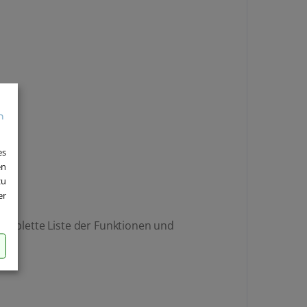
es
en
zu
er
 komplette Liste der Funktionen und