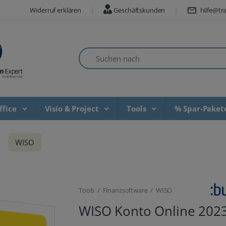
Widerruf erklären
Geschäftskunden
hilfe@tra
Suchen nach
ffice
Visio & Project
Tools
% Spar-Pake
WISO
Tools / Finanzsoftware / WISO
WISO Konto Online 202