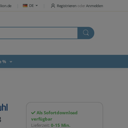
DE
lion.de
Registrieren
oder
Anmelden
te %
Als Sofortdownload
3
verfügbar
Lieferzeit:
0-15 Min.