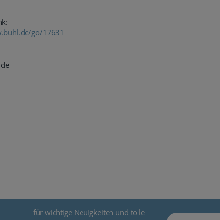
nk:
w.buhl.de/go/17631
.de
für wichtige Neuigkeiten und tolle
E-Mail Adresse