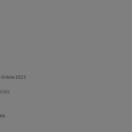
k
 Online 2023
4569
tie