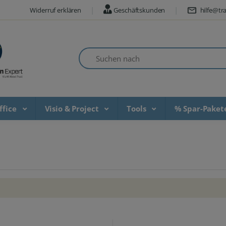
Widerruf erklären
Geschäftskunden
hilfe@tra
Suchen nach
ffice
Visio & Project
Tools
% Spar-Pake