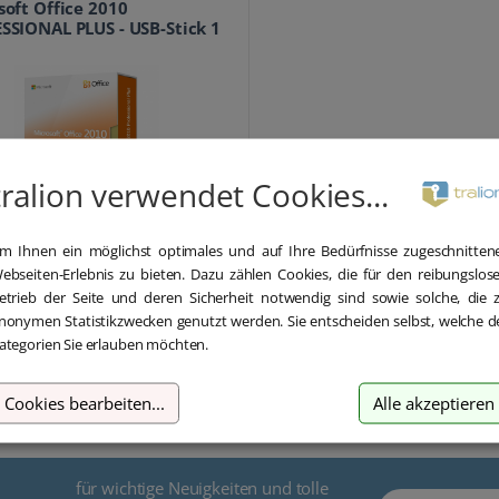
soft Office 2010
SSIONAL PLUS - USB-Stick 1
tralion verwendet Cookies...
29,90 €
m Ihnen ein möglichst optimales und auf Ihre Bedürfnisse zugeschnitten
48,99 €
ebseiten-Erlebnis zu bieten. Dazu zählen Cookies, die für den reibungslos
inkl. MwSt.
etrieb der Seite und deren Sicherheit notwendig sind sowie solche, die 
nonymen Statistikzwecken genutzt werden. Sie entscheiden selbst, welche d
ategorien Sie erlauben möchten.
Cookies bearbeiten
...
Alle akzeptieren
für wichtige Neuigkeiten und tolle