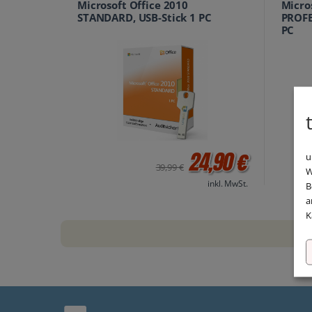
Microsoft Office 2010
Micro
STANDARD, USB-Stick 1 PC
PROFE
PC
24,90 €
u
39,99 €
W
inkl. MwSt.
B
a
K