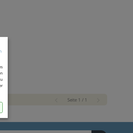
es
en
zu
er
Seite 1 / 1