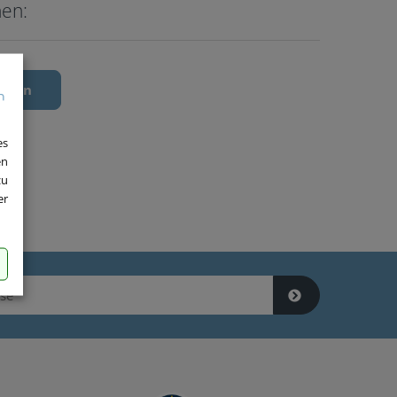
hen:
chen
es
en
zu
er