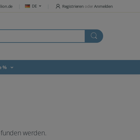
DE
lion.de
Registrieren
oder
Anmelden
te %
gefunden werden.