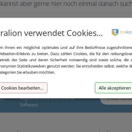
kannst aber gerne hier noch einmal danach suc
Su
tralion verwendet Cookies...
m Ihnen ein möglichst optimales und auf Ihre Bedürfnisse zugeschnitten
ebseiten-Erlebnis zu bieten. Dazu zählen Cookies, die für den reibungslos
etrieb der Seite und deren Sicherheit notwendig sind sowie solche, die 
nonymen Statistikzwecken genutzt werden. Sie entscheiden selbst, welche d
ategorien Sie erlauben möchten.
Cookies bearbeiten
...
Alle akzeptieren
für wichtige Neuigkeiten und tolle
E-Mail Adresse
en
Angebote rund ums Thema
Software