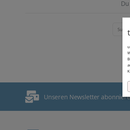
Du 
u
W
B
a
K
Unseren Newsletter abonnier