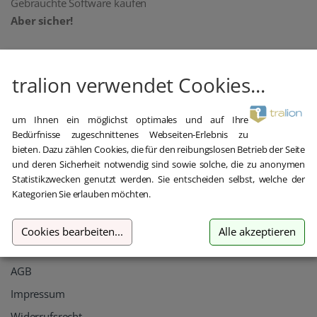
Gebrauchte Software kaufen
Aber sicher!
oemhandel24 UG (haftungsbeschränkt)
Klaus-Kordel-Straße 4
tralion verwendet Cookies...
54296 Trier
Germany
um Ihnen ein möglichst optimales und auf Ihre
+49 651 / 209 897 22
Bedürfnisse zugeschnittenes Webseiten-Erlebnis zu
bieten. Dazu zählen Cookies, die für den reibungslosen Betrieb der Seite
hilfe@tralion.de
und deren Sicherheit notwendig sind sowie solche, die zu anonymen
Statistikzwecken genutzt werden. Sie entscheiden selbst, welche der
Informationen
Kategorien Sie erlauben möchten.
Kontakt
Cookies bearbeiten
...
Alle akzeptieren
Datenschutz
AGB
Impressum
Widerrufsrecht