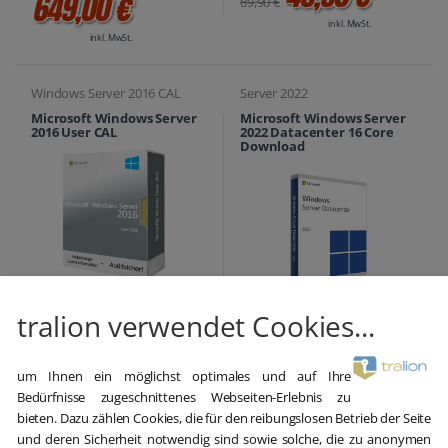
649,00 €
89,90 €
inkl. MwSt.
inkl. MwSt.
Windows Server 2016 CAL
Server 2022
Microsoft Windows Server
Microsoft Windows Server
2016 User CAL
2022 Datacenter 16 Core
Download
29,90 €
tralion verwendet Cookies...
849,00 €
39,58 €
1.499,00 €
inkl. MwSt.
inkl. MwSt.
um Ihnen ein möglichst optimales und auf Ihre
Bedürfnisse zugeschnittenes Webseiten-Erlebnis zu
Server 2012
Server 2012
bieten. Dazu zählen Cookies, die für den reibungslosen Betrieb der Seite
und deren Sicherheit notwendig sind sowie solche, die zu anonymen
Microsoft Windows Server
Microsoft Windows Server