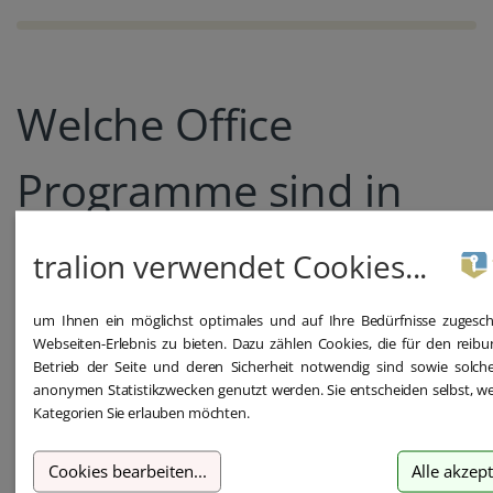
Welche Office
Programme sind in
den Paketen
tralion verwendet Cookies...
enthalten?
um Ihnen ein möglichst optimales und auf Ihre Bedürfnisse zugesch
Webseiten-Erlebnis zu bieten. Dazu zählen Cookies, die für den reibu
Betrieb der Seite und deren Sicherheit notwendig sind sowie solche
anonymen Statistikzwecken genutzt werden. Sie entscheiden selbst, we
Kategorien Sie erlauben möchten.
Office Verfügbarkeit
Cookies bearbeiten
...
Alle akzep
Windows
Programm
Funktion