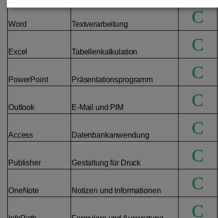
C
Word
Textverarbeitung
C
Excel
Tabellenkalkulation
C
PowerPoint
Präsentationsprogramm
C
Outlook
E-Mail und PIM
C
Access
Datenbankanwendung
C
Publisher
Gestaltung für Druck
C
OneNote
Notizen und Informationen
C