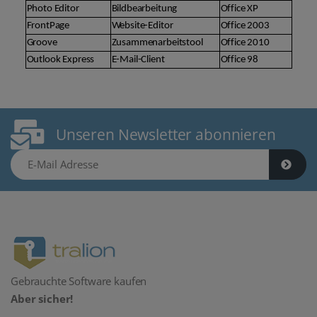
Photo Editor
Bildbearbeitung
Office XP
FrontPage
Website-Editor
Office 2003
Groove
Zusammenarbeitstool
Office 2010
Outlook Express
E-Mail-Client
Office 98
Unseren Newsletter abonnieren
E-Mail Adresse
Gebrauchte Software kaufen
Aber sicher!