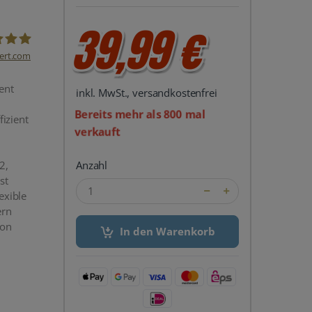
39,99 €
ert.com
del24 UG
ent
inkl. MwSt., versandkostenfrei
Bereits mehr als 800 mal
fizient
verkauft
2,
Anzahl
st
exible
ern
von
In den Warenkorb
n