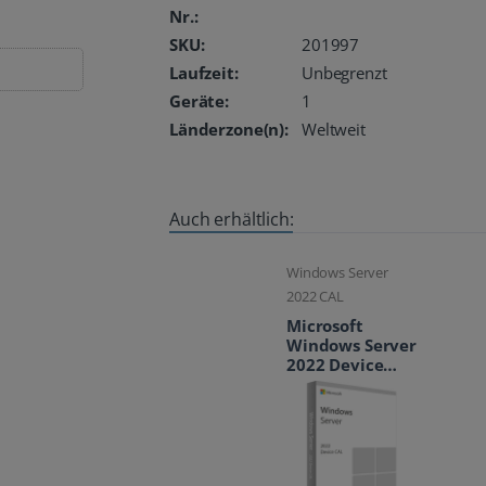
Nr.:
SKU:
201997
Laufzeit:
Unbegrenzt
Geräte:
1
Länderzone(n):
Weltweit
Auch erhältlich:
Windows Server
2022 CAL
Microsoft
Windows Server
2022 Device
CAL