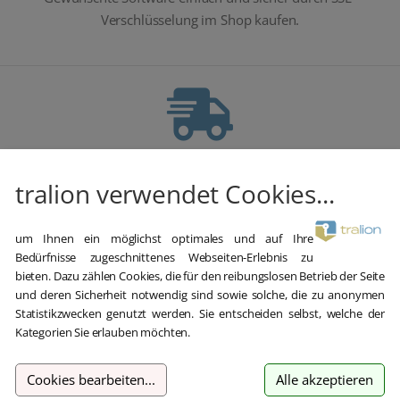
Verschlüsselung im Shop kaufen.
Blitzversand
tralion verwendet Cookies...
E-Mail Versand und Sofortdownload innerhalb 5-30 Minuten.
um Ihnen ein möglichst optimales und auf Ihre
Bedürfnisse zugeschnittenes Webseiten-Erlebnis zu
bieten. Dazu zählen Cookies, die für den reibungslosen Betrieb der Seite
und deren Sicherheit notwendig sind sowie solche, die zu anonymen
Statistikzwecken genutzt werden. Sie entscheiden selbst, welche der
Hilfe bei der Installation
Kategorien Sie erlauben möchten.
Wir bieten Ihnen bei der Erstinstallation kostenlose Hilfe über
Cookies bearbeiten
...
Alle akzeptieren
Teamviewer an.