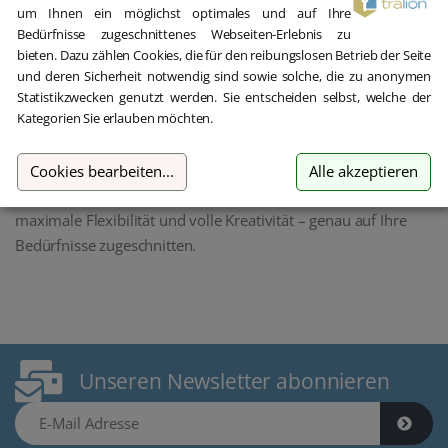
um Ihnen ein möglichst optimales und auf Ihre
Einfache Erstellung professioneller Layouts
Bedürfnisse zugeschnittenes Webseiten-Erlebnis zu
bieten. Dazu zählen Cookies, die für den reibungslosen Betrieb der Seite
und deren Sicherheit notwendig sind sowie solche, die zu anonymen
Vielseitige Vorlagen und Gestaltungsmöglichkeiten
Statistikzwecken genutzt werden. Sie entscheiden selbst, welche der
Kategorien Sie erlauben möchten.
Perfekt für kleine Unternehmen, Schulen und Privatnutzer
Cookies bearbeiten
...
Alle akzeptieren
Mit einer Einzellizenz von Microsoft Publisher sichern Sie sich
maximale Flexibilität und volle Kreativität – genau auf Ihre
Bedürfnisse zugeschnitten.
Unseren Newsletter abonnieren
E-Mail Adresse