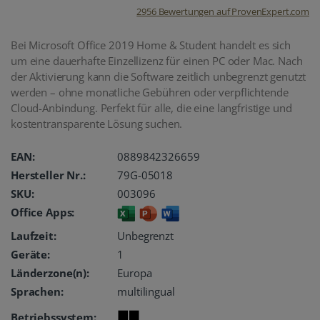
2956
Bewertungen auf ProvenExpert.com
oemhandel24
Bei Microsoft Office 2019 Home & Student handelt es sich
um eine dauerhafte Einzellizenz für einen PC oder Mac. Nach
UG
der Aktivierung kann die Software zeitlich unbegrenzt genutzt
werden – ohne monatliche Gebühren oder verpflichtende
Cloud-Anbindung. Perfekt für alle, die eine langfristige und
kostentransparente Lösung suchen.
EAN:
0889842326659
Hersteller Nr.:
79G-05018
SKU:
003096
Office Apps:
Laufzeit:
Unbegrenzt
Geräte:
1
Länderzone(n):
Europa
Sprachen:
multilingual
Betriebssystem: