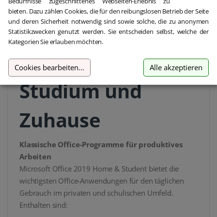
Student – Die
Bedürfnisse zugeschnittenes Webseiten-Erlebnis zu
bieten. Dazu zählen Cookies, die für den reibungslosen Betrieb der Seite
und deren Sicherheit notwendig sind sowie solche, die zu anonymen
bewährte Office-
Statistikzwecken genutzt werden. Sie entscheiden selbst, welche der
Kategorien Sie erlauben möchten.
Lösung für Schule,
Cookies bearbeiten
...
Alle akzeptieren
Studium und
Zuhause
Klassische Office-Programme für produktives
Arbeiten
Microsoft Office 2019 Home & Student bietet die
wichtigsten Office-Anwendungen für den täglichen
Gebrauch im privaten und schulischen Umfeld.
Enthalten sind: