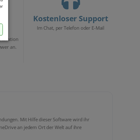
er
Kostenloser Support
Im Chat, per Telefon oder E-Mail
stallation
ewer an.
ungen. Mit Hilfe dieser Software wird ihr
eDrive an jedem Ort der Welt auf ihre