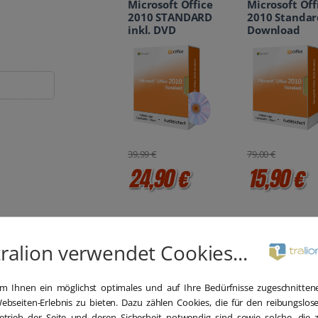
Microsoft Office
Microsoft Off
2010 STANDARD
2010 Standar
inkl. DVD
Download
39,99 €
79,00 €
24,90 €
15,90 €
tralion verwendet Cookies...
m Ihnen ein möglichst optimales und auf Ihre Bedürfnisse zugeschnitten
ebseiten-Erlebnis zu bieten. Dazu zählen Cookies, die für den reibungslos
etrieb der Seite und deren Sicherheit notwendig sind sowie solche, die 