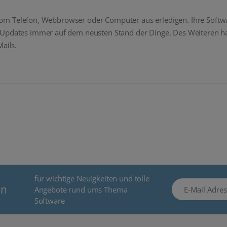
eit vom Telefon, Webbrowser oder Computer aus erledigen. Ihre Sof
n Updates immer auf dem neusten Stand der Dinge. Des Weiteren 
ails.
für wichtige Neuigkeiten und tolle
E-Mail Adresse
en
Angebote rund ums Thema
Software