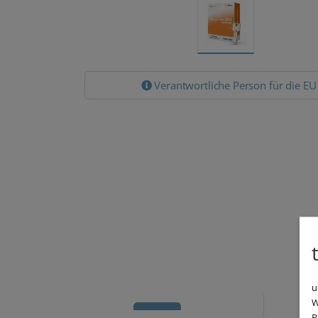
Verantwortliche Person für die EU
u
W
B