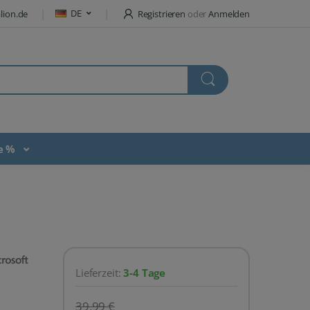
DE
lion.de
Registrieren
oder
Anmelden
te %
Lieferzeit:
3-4 Tage
39,99 €