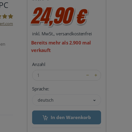
 PC
24,90 €
ert.com
inkl. MwSt., versandkostenfrei
del24 UG
?
Bereits mehr als 2.900 mal
nen
verkauft
Anzahl
Sprache:
deutsch
In den Warenkorb