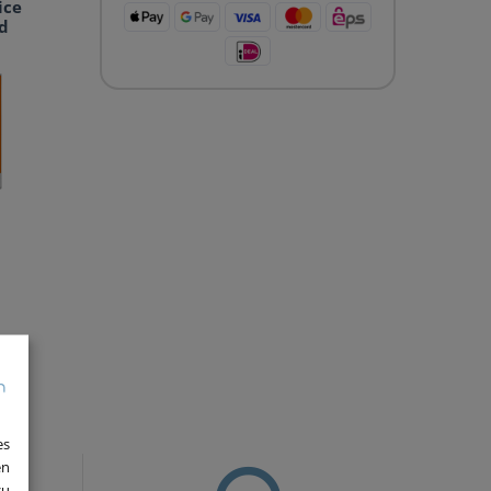
ice
d
es
en
zu