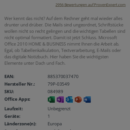
2956
Bewertungen auf ProvenExpert.com
oemhandel24
Wer kennt das nicht? Auf dem Rechner geht mal wieder alles
drunter und drüber. Die Mails sind ungeordnet, Schriftstücke
UG
wollen nicht so recht gelingen und die wichtigen Tabellen sind
nicht optimal formatiert. Damit ist jetzt Schluss. Microsoft
Office 2010 HOME & BUSINESS nimmt Ihnen die Arbeit ab.
Egal, ob Tabellenkalkulation, Textverarbeitung, E-Mails oder
das digitale Notizbuch. Hier haben Sie die wichtigsten
Elemente unter Dach und Fach.
EAN:
885370037470
Hersteller Nr.:
79P-03549
SKU:
084989
Office Apps:
Laufzeit:
Unbegrenzt
Geräte:
1
Länderzone(n):
Europa