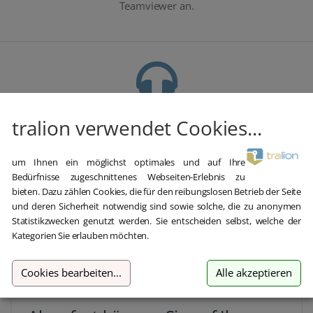
Teamviewer an.
Kostenloser Support
tralion verwendet Cookies...
Im Chat, per Telefon oder E-Mail
um Ihnen ein möglichst optimales und auf Ihre
Bedürfnisse zugeschnittenes Webseiten-Erlebnis zu
bieten. Dazu zählen Cookies, die für den reibungslosen Betrieb der Seite
und deren Sicherheit notwendig sind sowie solche, die zu anonymen
Beschreibung
Details
Lieferumfang
Statistikzwecken genutzt werden. Sie entscheiden selbst, welche der
Kategorien Sie erlauben möchten.
Cookies bearbeiten
...
Alle akzeptieren