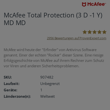
McAfee Total Protection (3 D -1 Y)
MD MD
2956
Bewertungen auf ProvenExpert.com
oemhandel24
McAfee wird heute der "Erfinder" von Antivirus Software
genannt. Einer der echten "Rocker" dieser Szene. Eine riesige
UG
Erfolgsgeschichte von McAfee auf ihrem Rechner zum Schutz
vor Viren und anderen Sicherheitsproblemen.
SKU:
907482
Laufzeit:
Unbegrenzt
Geräte:
1
Länderzone(n):
Weltweit