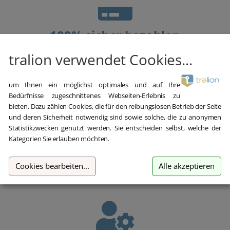
100% sicher bezahlen
Gewünschte Software einfach und sicher durch SSL-
tralion verwendet Cookies...
Verschlüsselung im Shop kaufen.
um Ihnen ein möglichst optimales und auf Ihre
Bedürfnisse zugeschnittenes Webseiten-Erlebnis zu
bieten. Dazu zählen Cookies, die für den reibungslosen Betrieb der Seite
und deren Sicherheit notwendig sind sowie solche, die zu anonymen
Statistikzwecken genutzt werden. Sie entscheiden selbst, welche der
Kategorien Sie erlauben möchten.
Blitzversand
E-Mail Versand und Sofortdownload innerhalb 5-30 Minuten.
Cookies bearbeiten
...
Alle akzeptieren