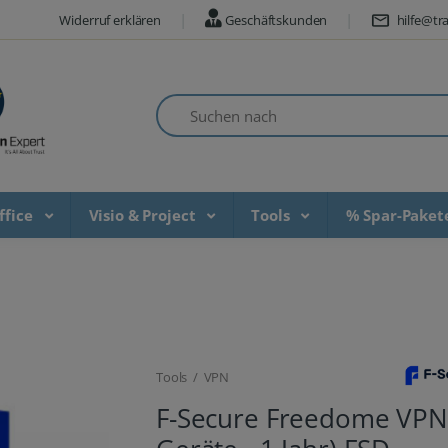
Widerruf erklären
Geschäftskunden
hilfe@tra
Suchen nach
ffice
Visio & Project
Tools
% Spar-Pake
Tools / VPN
F-Secure Freedome VPN