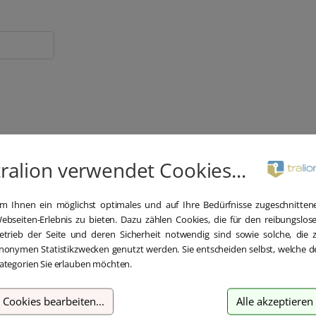
tralion verwendet Cookies...
Blitzversand
Hilfe bei der
m Ihnen ein möglichst optimales und auf Ihre Bedürfnisse zugeschnitten
Installation
 Versand und Sofortdownload
ebseiten-Erlebnis zu bieten. Dazu zählen Cookies, die für den reibungslos
etrieb der Seite und deren Sicherheit notwendig sind sowie solche, die 
nnerhalb 5-30 Minuten.
Wir bieten Ihnen bei der Erstin
nonymen Statistikzwecken genutzt werden. Sie entscheiden selbst, welche d
kostenlose Hilfe über Teamvi
ategorien Sie erlauben möchten.
Cookies bearbeiten
...
Alle akzeptieren