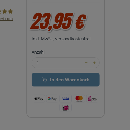
23,95 €
ert.com
del24 UG
inkl. MwSt., versandkostenfrei
Anzahl
In den Warenkorb