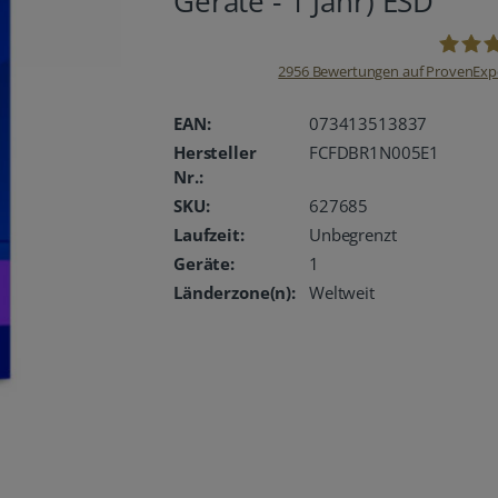
Geräte - 1 Jahr) ESD
2956
Bewertungen auf ProvenExp
oemhan
EAN:
073413513837
Hersteller
FCFDBR1N005E1
Nr.:
SKU:
627685
Laufzeit:
Unbegrenzt
Geräte:
1
Länderzone(n):
Weltweit