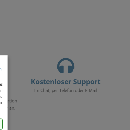
Kostenloser Support
es
Im Chat, per Telefon oder E-Mail
en
zu
stallation
er
ewer an.