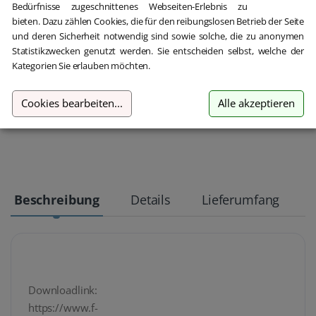
Bedürfnisse zugeschnittenes Webseiten-Erlebnis zu
bieten. Dazu zählen Cookies, die für den reibungslosen Betrieb der Seite
und deren Sicherheit notwendig sind sowie solche, die zu anonymen
Statistikzwecken genutzt werden. Sie entscheiden selbst, welche der
Kategorien Sie erlauben möchten.
Kostenloser Support
Cookies bearbeiten
...
Alle akzeptieren
Im Chat, per Telefon oder E-Mail
Beschreibung
Details
Lieferumfang
Downloadlink:
https://www.f-