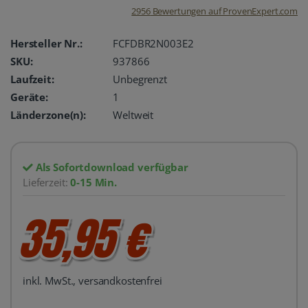
2956
Bewertungen auf ProvenExpert.com
oemhandel24
Hersteller Nr.:
FCFDBR2N003E2
SKU:
937866
UG
Laufzeit:
Unbegrenzt
Geräte:
1
Länderzone(n):
Weltweit
Als Sofortdownload verfügbar
Lieferzeit:
0-15 Min.
35,95 €
inkl. MwSt., versandkostenfrei