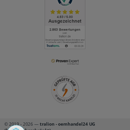
© 2019 - 2026 —
tralion - oemhandel24 UG