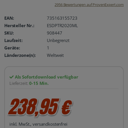
2956
Bewertungen auf ProvenExpert.com
oemhandel24
EAN:
735163155723
Hersteller Nr.:
ESDPTR2020ML
UG
SKU:
908447
Laufzeit:
Unbegrenzt
Geräte:
1
Länderzone(n):
Weltweit
Als Sofortdownload verfügbar
Lieferzeit:
0-15 Min.
238,95 €
inkl. MwSt., versandkostenfrei