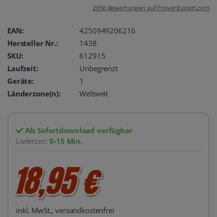
2956
Bewertungen auf ProvenExpert.com
oemhandel24
EAN:
4250949206216
Hersteller Nr.:
1438
UG
SKU:
612915
Laufzeit:
Unbegrenzt
Geräte:
1
Länderzone(n):
Weltweit
Als Sofortdownload verfügbar
Lieferzeit:
0-15 Min.
18,95 €
inkl. MwSt., versandkostenfrei