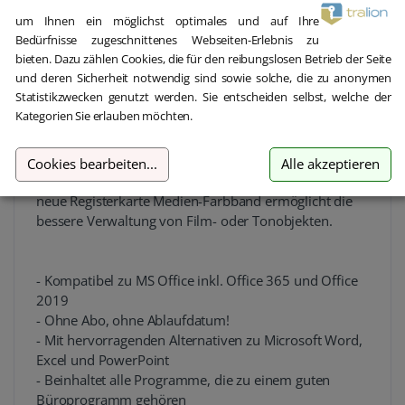
verbessert und die Navigation in großen Dokumente
gelingt durch Seiten-Miniaturansichten. Auch
um Ihnen ein möglichst optimales und auf Ihre
Fußnoten und Endnoten sind nun Office-kompatibel,
Bedürfnisse zugeschnittenes Webseiten-Erlebnis zu
bieten. Dazu zählen Cookies, die für den reibungslosen Betrieb der Seite
während die neue Seitenumbruchsvorschau für
und deren Sicherheit notwendig sind sowie solche, die zu anonymen
bessere Druck-Vorbereitung sorgt. Die neuen
Statistikzwecken genutzt werden. Sie entscheiden selbst, welche der
Berechnungsarten von Calculate können nahtlos mit
Kategorien Sie erlauben möchten.
Excel weiter bearbeitet werden, selbst die
Gruppierung von Elementen in Pivot-Tabellen ist nun
möglich. Sämtliche Übergänge von Present sind jetzt
Cookies bearbeiten
...
Alle akzeptieren
nahtlos mit Microsoft PowerPoint kompatibel und die
neue Registerkarte Medien-Farbband ermöglicht die
bessere Verwaltung von Film- oder Tonobjekten.
- Kompatibel zu MS Office inkl. Office 365 und Office
2019
- Ohne Abo, ohne Ablaufdatum!
- Mit hervorragenden Alternativen zu Microsoft Word,
Excel und PowerPoint
- Beinhaltet alle Programme, die zu einem guten
Büroprogramm gehören