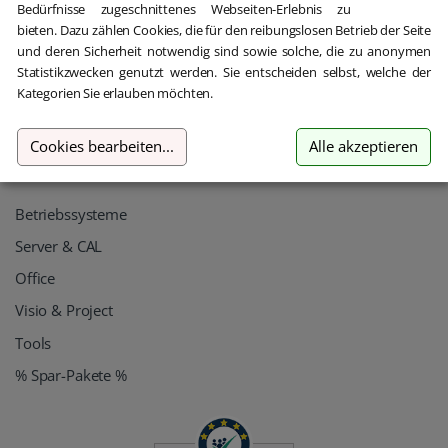
Bedürfnisse zugeschnittenes Webseiten-Erlebnis zu
AGB
bieten. Dazu zählen Cookies, die für den reibungslosen Betrieb der Seite
Impressum
und deren Sicherheit notwendig sind sowie solche, die zu anonymen
Statistikzwecken genutzt werden. Sie entscheiden selbst, welche der
Widerrufsrecht
Kategorien Sie erlauben möchten.
Widerruf erklären
Cookies bearbeiten
...
Alle akzeptieren
Find it fast
Betriebssysteme
Server & CAL
Office
Visio & Project
Tools
% Spar-Pakete %