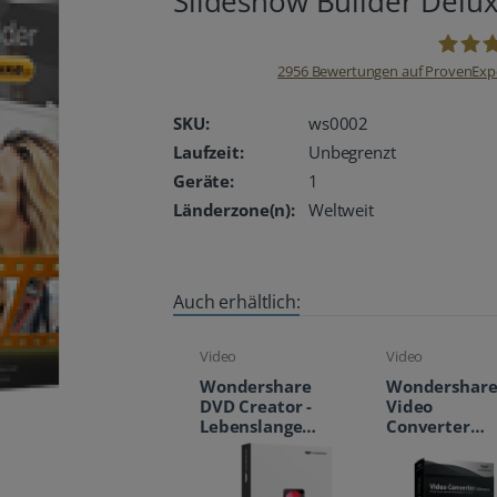
Slideshow Builder Delu
2956
Bewertungen auf ProvenExp
oemhan
SKU:
ws0002
Laufzeit:
Unbegrenzt
Geräte:
1
Länderzone(n):
Weltweit
Auch erhältlich:
Video
Video
Wondershare
Wondershar
DVD Creator -
Video
Lebenslange
Converter
Lizenz
Ultimate