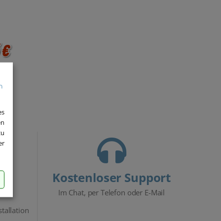
 €
es
en
zu
er
Kostenloser Support
Im Chat, per Telefon oder E-Mail
stallation