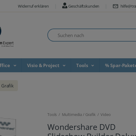
Widerruf erklären
Geschäftskunden
hilfe@tra
Suchen nach
ffice
Visio & Project
Tools
% Spar-Pake
Grafik
Tools / Multimedia / Grafik / Video
Wondershare DVD