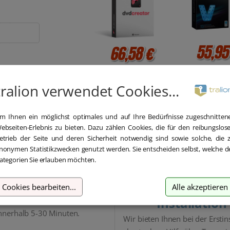
55,95
66,58 €
tralion verwendet Cookies...
m Ihnen ein möglichst optimales und auf Ihre Bedürfnisse zugeschnitten
ebseiten-Erlebnis zu bieten. Dazu zählen Cookies, die für den reibungslos
etrieb der Seite und deren Sicherheit notwendig sind sowie solche, die 
nonymen Statistikzwecken genutzt werden. Sie entscheiden selbst, welche d
ategorien Sie erlauben möchten.
Blitzversand
Hilfe bei der
Cookies bearbeiten
...
Alle akzeptieren
Installation
 Versand und Sofortdownload
nnerhalb 5-30 Minuten.
Wir bieten Ihnen bei der Erstin