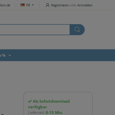
DE
lion.de
Registrieren
oder
Anmelden
te %
Als Sofortdownload
verfügbar
Lieferzeit:
0-15 Min.