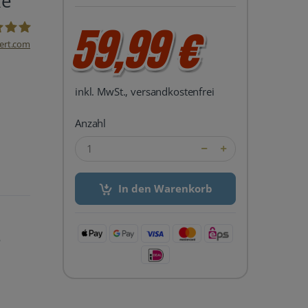
xe
59,99 €
ert.com
del24 UG
inkl. MwSt., versandkostenfrei
Anzahl
In den Warenkorb
e