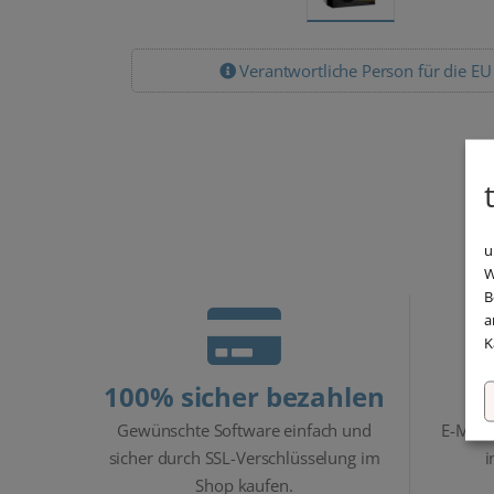
Verantwortliche Person für die EU
u
W
B
a
K
100% sicher bezahlen
Gewünschte Software einfach und
E-Mail
sicher durch SSL-Verschlüsselung im
i
Shop kaufen.