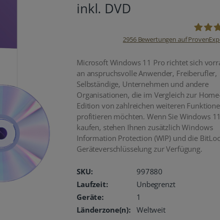
inkl. DVD
2956
Bewertungen auf ProvenExp
oemhan
Microsoft Windows 11 Pro richtet sich vorr
an anspruchsvolle Anwender, Freiberufler,
Selbständige, Unternehmen und andere
Organisationen, die im Vergleich zur Home
Edition von zahlreichen weiteren Funktion
profitieren möchten. Wenn Sie Windows 1
kaufen, stehen Ihnen zusätzlich Windows
Information Protection (WIP) und die BitLo
Geräteverschlüsselung zur Verfügung.
SKU:
997880
Laufzeit:
Unbegrenzt
Geräte:
1
Länderzone(n):
Weltweit