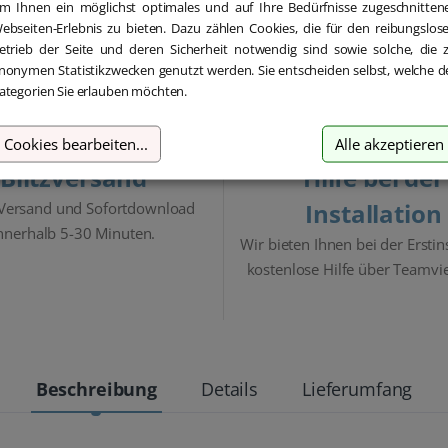
m Ihnen ein möglichst optimales und auf Ihre Bedürfnisse zugeschnitten
ebseiten-Erlebnis zu bieten. Dazu zählen Cookies, die für den reibungslos
etrieb der Seite und deren Sicherheit notwendig sind sowie solche, die 
nonymen Statistikzwecken genutzt werden. Sie entscheiden selbst, welche d
ategorien Sie erlauben möchten.
Cookies bearbeiten
...
Alle akzeptieren
Blitzversand
Hilfe bei der
Installation
 Versand und Sofortdownload
nnerhalb 5-30 Minuten.
Wir bieten Ihnen bei der Erstin
kostenlose Hilfe über Teamvi
Beschreibung
Details
Lieferumfang