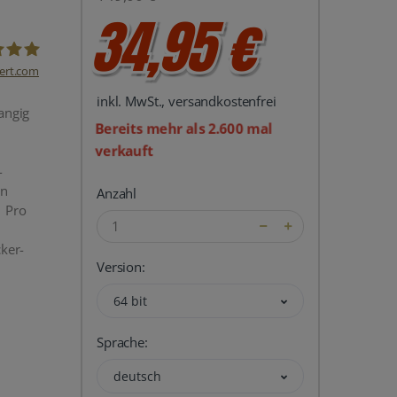
34,95 €
ert.com
inkl. MwSt., versandkostenfrei
del24 UG
angig
Bereits mehr als 2.600 mal
verkauft
-
en
Anzahl
1 Pro
cker-
Version:
64 bit
Sprache:
deutsch