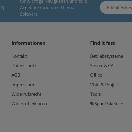
für wichtige Neuigkeiten und tolle
E-Mail Adresse
en
Angebote rund ums Thema
Software
Informationen
Find it fast
Kontakt
Betriebssysteme
Datenschutz
Server & CAL
AGB
Office
Impressum
Visio & Project
Widerrufsrecht
Tools
Widerruf erklären
% Spar-Pakete %