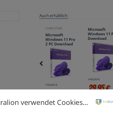
Auch erhältlich:
Lizenz Pack
Lizenz Pack
Microsoft
Windows 11 Pro
Microsoft
Microsoft
Download
Windows 11 Pro
Windows 11
2 PC Download
3 PC Downl
149,00 €
29,95 €
159,00 €
159,00 €
54,95 €
82,95 
tralion verwendet Cookies...