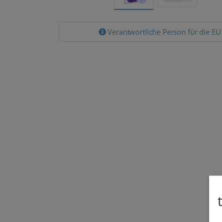
Verantwortliche Person für die EU
Lizenz Pack
DVD & USB-Stick
Microsoft
Microsoft
Windows 11 Pro
Windows 11 Pro
3 PC Download
inkl. USB-Stick
159,00 €
149,00 €
82,95 €
34,95 €