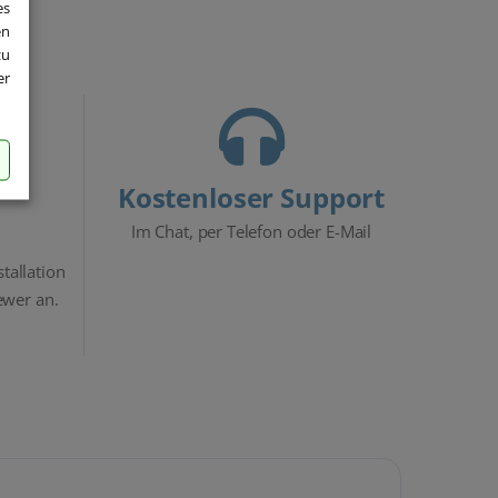
es
en
zu
er
Kostenloser Support
Im Chat, per Telefon oder E-Mail
stallation
ewer an.