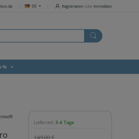
DE
lion.de
Registrieren
oder
Anmelden
te %
Lieferzeit:
3-4 Tage
ro
149,00 €