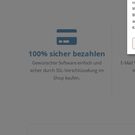
u
W
B
a
K
100% sicher bezahlen
Gewünschte Software einfach und
E-Mail
sicher durch SSL-Verschlüsselung im
i
Shop kaufen.