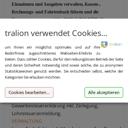
Einnahmen und Ausgaben verwalten, Kassen-,
Rechnungs- und Fahrtenbuch führen und die
Umsatzsteuer voranmelden? Mit WISO EÜR+Kasse
ermitteln Sie schnell und kinderleicht Ihren Gewinn. Ideal
tralion verwendet Cookies...
für Freiberufler, Gewerbetreibende oder Angestellte und
Beamte mit Nebeneinkünften, die weniger als 600.000
um Ihnen ein möglichst optimales und auf Ihre
Euro Umsatz und weniger als 60.000 Gewinn erzielen.
Bedürfnisse zugeschnittenes Webseiten-Erlebnis zu
STEUERFORMULARE 2022/2023
bieten. Dazu zählen Cookies, die für den reibungslosen Betrieb der Seite
und deren Sicherheit notwendig sind sowie solche, die zu anonymen
Statistikzwecken genutzt werden. Sie entscheiden selbst, welche der
Einnahmen-Überschuss-Rechnung inkl. Anlagen
Kategorien Sie erlauben möchten.
EÜR, AVEÜR, SZE, Zinsschranke,
Umsatzsteuererklärung und
Cookies bearbeiten
...
Alle akzeptieren
Umsatzsteuervoranmeldung,
Gewerbesteuererklärung inkl. Zerlegung,
Lohnsteueranmeldung.
VERWALTUNG