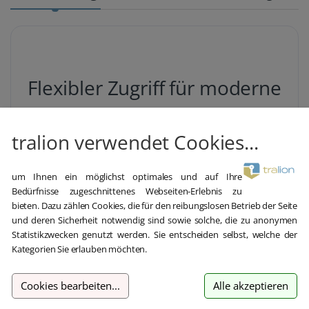
Flexibler Zugriff für moderne
Arbeitsweisen
tralion verwendet Cookies...
Die
Microsoft Remote Desktop Services 2019 User
Client Access License (CAL)
ist eine essenzielle
um Ihnen ein möglichst optimales und auf Ihre
Lizenz für Unternehmen, die ihren Mitarbeitern eine
Bedürfnisse zugeschnittenes Webseiten-Erlebnis zu
flexible und sichere Arbeitsumgebung bieten
bieten. Dazu zählen Cookies, die für den reibungslosen Betrieb der Seite
möchten. Diese Lizenz ermöglicht es einem einzelnen
und deren Sicherheit notwendig sind sowie solche, die zu anonymen
Benutzer, von verschiedenen Geräten aus auf die
Statistikzwecken genutzt werden. Sie entscheiden selbst, welche der
Remote Desktop Services zuzugreifen. Egal, ob im
Kategorien Sie erlauben möchten.
Büro, im Homeoffice oder unterwegs – Ihre
Mitarbeiter bleiben immer produktiv.
Cookies bearbeiten
...
Alle akzeptieren