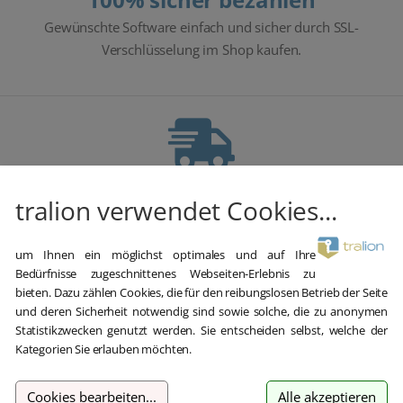
Gewünschte Software einfach und sicher durch SSL-
Verschlüsselung im Shop kaufen.
Blitzversand
tralion verwendet Cookies...
E-Mail Versand und Sofortdownload innerhalb 5-30 Minuten.
um Ihnen ein möglichst optimales und auf Ihre
Bedürfnisse zugeschnittenes Webseiten-Erlebnis zu
bieten. Dazu zählen Cookies, die für den reibungslosen Betrieb der Seite
und deren Sicherheit notwendig sind sowie solche, die zu anonymen
Statistikzwecken genutzt werden. Sie entscheiden selbst, welche der
Kategorien Sie erlauben möchten.
Hilfe bei der Installation
Wir bieten Ihnen bei der Erstinstallation kostenlose Hilfe über
Cookies bearbeiten
...
Alle akzeptieren