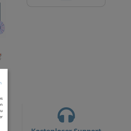
€
es
en
zu
er
Kostenloser Support