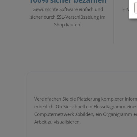
Gewünschte Software einfach und
E-Mail
sicher durch SSL-Verschlüsselung im
i
Shop kaufen.
Vereinfachen Sie die Platzierung komplexer Infor
erheblich. Ob Sie schnell ein Flussdiagramm eine
Computernetzwerk abbilden, ein Organigramm erst
Arbeit zu visualisieren.