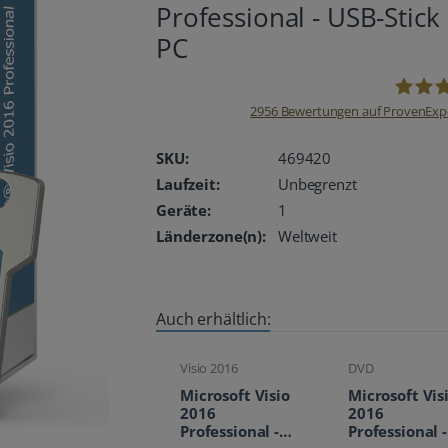
Professional - USB-Stick
PC
2956
Bewertungen auf ProvenExp
oemhan
SKU:
469420
Laufzeit:
Unbegrenzt
Geräte:
1
Länderzone(n):
Weltweit
Auch erhältlich:
Visio 2016
DVD
Microsoft Visio
Microsoft Vis
2016
2016
Professional -
Professional -