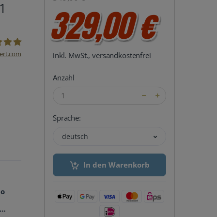
 1
329,00 €
ert.com
inkl. MwSt., versandkostenfrei
del24 UG
Anzahl
Sprache:
deutsch
In den Warenkorb
io