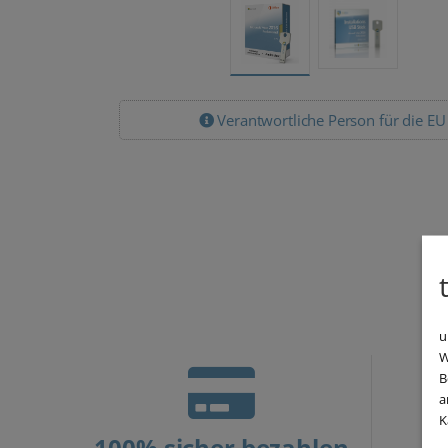
Verantwortliche Person für die EU
u
W
B
a
K
100% sicher bezahlen