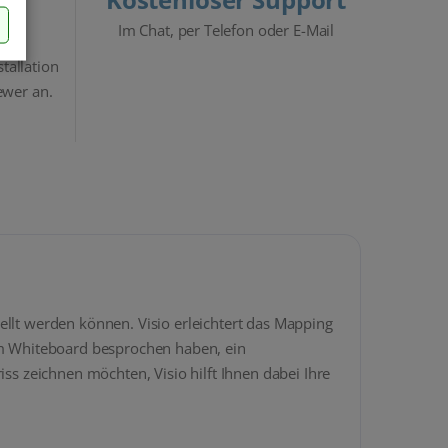
Im Chat, per Telefon oder E-Mail
stallation
ewer an.
ellt werden können. Visio erleichtert das Mapping
nem Whiteboard besprochen haben, ein
 zeichnen möchten, Visio hilft Ihnen dabei Ihre