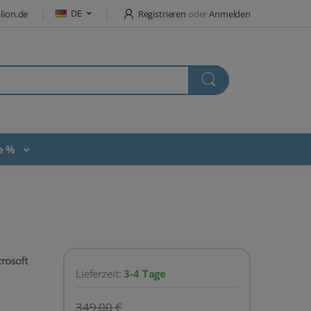
DE
lion.de
Registrieren
oder
Anmelden
te %
Lieferzeit:
3-4 Tage
349,00 €