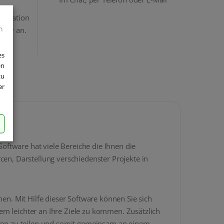
stallation
ewer an.
es
en
zu
er
ftware hat viele Bereiche die Ihnen die
cen, Darstellung verschiedenster Projekte in
en. Mit Hilfe dieser Software können Sie sich
llem leichter an Ihre Ziele zu kommen. Zusätzlich
igten zu teilen und somit gemeinsam an einem