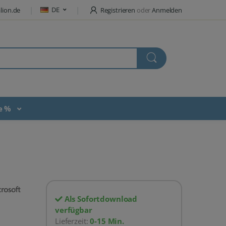
DE
lion.de
Registrieren
oder
Anmelden
te %
Als Sofortdownload
verfügbar
Lieferzeit:
0-15 Min.