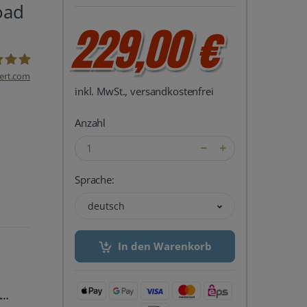
oad
229,00 €
ert.com
inkl. MwSt., versandkostenfrei
del24 UG
Anzahl
Sprache:
deutsch
In den Warenkorb
L -