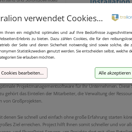
Installation
nnerhalb 5-30 Minuten.
Wir bieten Ihnen bei der Erstin
tralion verwendet Cookies...
kostenlose Hilfe über Teamvi
m Ihnen ein möglichst optimales und auf Ihre Bedürfnisse zugeschnitten
ebseiten-Erlebnis zu bieten. Dazu zählen Cookies, die für den reibungslos
etrieb der Seite und deren Sicherheit notwendig sind sowie solche, die 
nonymen Statistikzwecken genutzt werden. Sie entscheiden selbst, welche d
Beschreibung
Details
Lieferumfang
ategorien Sie erlauben möchten.
Cookies bearbeiten
...
Alle akzeptieren
optimale Projektmanagementsoftware für Ihr Unternehmen. Diese So
 gehört das Einteilen der Mitarbeiter, die Verwaltung der Ressour
n von Großprojekten.
mit denen Sie schnell und einfach ohne große Erfahrung starten könn
roßes Ziel erreichen. Project hilft Ihnen somit schneller und vor a
hange- und SharePoint-Servern, um Projekte dort mit allen Beteil