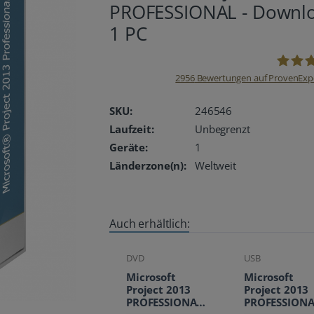
PROFESSIONAL - Downl
1 PC
2956
Bewertungen auf ProvenExp
oemhan
SKU:
246546
Laufzeit:
Unbegrenzt
Geräte:
1
Länderzone(n):
Weltweit
Auch erhältlich:
DVD
USB
Microsoft
Microsoft
Project 2013
Project 2013
PROFESSIONAL -
PROFESSIONA