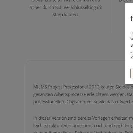
sicher durch SSL-Verschlüsselung im
i
Shop kaufen.
u
W
B
a
K
Mit MS Project Professional 2013 kaufen Sie das 
gesamten Arbeitsprozesse erleichtern werden. Dazu
professionellen Diagrammen, sowie das entwerfe
In dieser Version sind bereits Vorlagen erhalten 
leicht strukturieren und somit nach und nach Ihr g
erlaubt Ihnen dieses Paket die Verbindung zu Exc