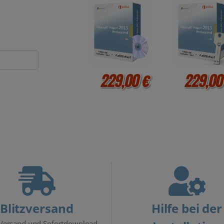
DVD 1 PC
USB-Stick 1 P
229,00 €
229,00
Blitzversand
Hilfe bei der
 Versand und Sofortdownload