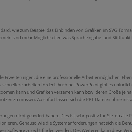
andard, wie zum Beispiel das Einbinden von Grafiken im SVG-Forma
Allgemein sind mehr Möglichkeiten was Spracheingabe- und Stiftfunkt
le Erweiterungen, die eine professionelle Arbeit ermöglichen. Ebe
schnellere arbeiten fördert. Auch bei PowerPoint gibt es natürlich
os zoomen kann und Grafiken verzerren kann bzw. deren Größe je
utzen zu müssen. Ab sofort lassen sich die PPT-Dateien ohne insta
erungen nicht geändert haben. Dies ist sehr positiv für Sie, da all
nieren. Genauso wie die Systemanforderungen hat sich die Benut
uen Software zurecht finden werden. Des Weiteren kann diese Ver