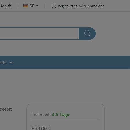
DE
lion.de
Registrieren
oder
Anmelden
te %
Lieferzeit:
3-5 Tage
599,00 €