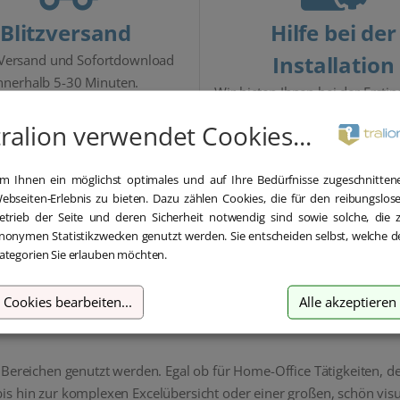
Blitzversand
Hilfe bei der
Installation
 Versand und Sofortdownload
nnerhalb 5-30 Minuten.
Wir bieten Ihnen bei der Erstin
kostenlose Hilfe über Teamvi
tralion verwendet Cookies...
m Ihnen ein möglichst optimales und auf Ihre Bedürfnisse zugeschnitten
ebseiten-Erlebnis zu bieten. Dazu zählen Cookies, die für den reibungslos
etrieb der Seite und deren Sicherheit notwendig sind sowie solche, die 
Beschreibung
Details
Lieferumfang
nonymen Statistikzwecken genutzt werden. Sie entscheiden selbst, welche d
ategorien Sie erlauben möchten.
Cookies bearbeiten
...
Alle akzeptieren
osoft Word, Microsoft Excel, Microsoft Powerpoint, Microsoft OneN
 Bereichen genutzt werden. Egal ob für Home-Office Tätigkeiten, d
s hin zur komplexen Excelübersicht oder einer großen, schön visu