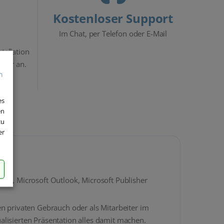
Kostenloser Support
Im Chat, per Telefon oder E-Mail
stallation
ewer an.
es
en
zu
er
ote, Microsoft Outlook, Microsoft Publisher
en privaten Gebrauch oder als Mitarbeiter im
alisierten Präsentation alles damit machen.