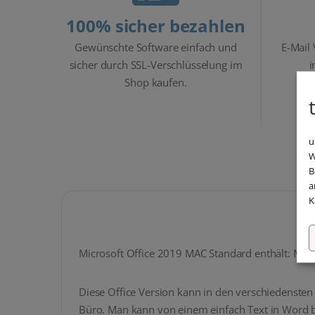
100% sicher bezahlen
Gewünschte Software einfach und
E-Mail
sicher durch SSL-Verschlüsselung im
i
Shop kaufen.
u
W
B
a
K
Microsoft Office 2019 MAC Standard enthält: Micr
Diese Office Version kann in den verschiedensten
Büro. Man kann von einem einfach Text in Word bi