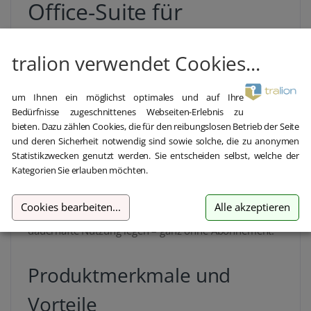
Office-Suite für
klassische
tralion verwendet Cookies...
Arbeitsumgebungen
um Ihnen ein möglichst optimales und auf Ihre
Microsoft Office 2010 Standard
ist eine stabile und
Bedürfnisse zugeschnittenes Webseiten-Erlebnis zu
funktional ausgereifte Bürosoftware, die sich seit
bieten. Dazu zählen Cookies, die für den reibungslosen Betrieb der Seite
und deren Sicherheit notwendig sind sowie solche, die zu anonymen
Jahren in Unternehmen, Behörden und
Statistikzwecken genutzt werden. Sie entscheiden selbst, welche der
Bildungseinrichtungen bewährt hat. Mit allen
Kategorien Sie erlauben möchten.
wichtigen Programmen für den täglichen Einsatz ist
diese Edition ideal für Anwender, die Wert auf eine
Cookies bearbeiten
...
Alle akzeptieren
übersichtliche Oberfläche, lokale Installation und
dauerhafte Nutzung legen – ganz ohne Abonnement.
Produktmerkmale und
Vorteile