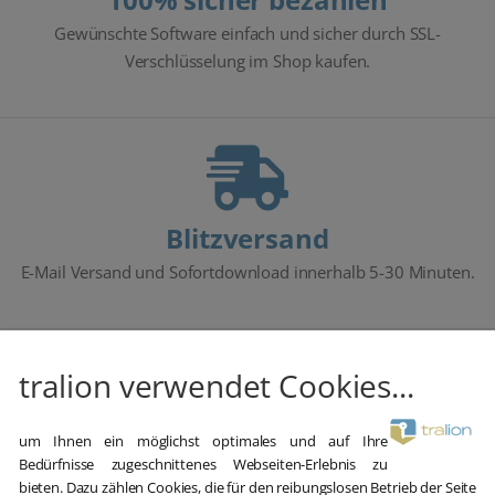
Gewünschte Software einfach und sicher durch SSL-
Verschlüsselung im Shop kaufen.
Blitzversand
E-Mail Versand und Sofortdownload innerhalb 5-30 Minuten.
tralion verwendet Cookies...
Hilfe bei der Installation
um Ihnen ein möglichst optimales und auf Ihre
Bedürfnisse zugeschnittenes Webseiten-Erlebnis zu
Wir bieten Ihnen bei der Erstinstallation kostenlose Hilfe über
bieten. Dazu zählen Cookies, die für den reibungslosen Betrieb der Seite