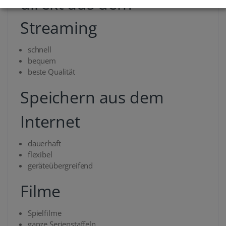
direkt aus dem
Streaming
schnell
bequem
beste Qualität
Speichern aus dem
Internet
dauerhaft
flexibel
geräteübergreifend
Filme
Spielfilme
ganze Serienstaffeln