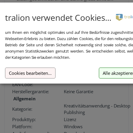
Vereinfachtes Umwandeln von Scans in PDFs
Das Scan-Werkzeug enthält jetzt eine neue einfache
tralion verwendet Cookies...
Schnittstelle. Sie erleichtert das schnelle Scannen von
Dokumenten als PDF mit den Standardeinstellungen oder
einer Vorgabe. Sie erleichtert zudem die Optimierung der
um Ihnen ein möglichst optimales und auf Ihre Bedürfnisse zugeschnitt
Scaneinstellungen auf derselben Oberfläche durch
Webseiten-Erlebnis zu bieten. Dazu zählen Cookies, die für den reibungsl
Optionsfelder, ein Zahnradsymbol oder beides.
Betrieb der Seite und deren Sicherheit notwendig sind sowie solche, di
anonymen Statistikzwecken genutzt werden. Sie entscheiden selbst, we
Produkt:
der Kategorien Sie erlauben möchten.
Produktname:
ADOBE ESD Acrobat Pro 2020 Win
Adobe Acrobat Pro 2020 - Lizenz -
Cookies bearbeiten
...
Alle akzeptier
Produktbeschreibung:
Benutzer - Download - ESD - Win
EAN-Code:
Herstellergarantie:
Keine Garantie
Allgemein
Kreativitätsanwendung - Desktop
Kategorie:
Publishing
Produkttyp:
Lizenz
Plattform:
Windows